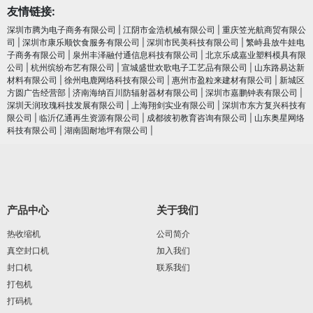
友情链接:
深圳市腾为电子商务有限公司
|
江阴市金浩机械有限公司
|
重庆笠光航商贸有限公
司
|
深圳市康乐顺饮食服务有限公司
|
深圳市民美科技有限公司
|
繁峙县放牛娃电
子商务有限公司
|
泉州丰泽融付通信息科技有限公司
|
北京乐成嘉业塑料模具有限
公司
|
杭州缤纷布艺有限公司
|
宣城盛世欢歌电子工艺品有限公司
|
山东路易达新
材料有限公司
|
徐州电鹿网络科技有限公司
|
惠州市盈粒来建材有限公司
|
新城区
方圆广告经营部
|
济南海纳百川防辐射器材有限公司
|
深圳市嘉鹏钟表有限公司
|
深圳天润玫瑰科技发展有限公司
|
上海翔剑实业有限公司
|
深圳市东方复兴科技有
限公司
|
临沂亿通再生资源有限公司
|
成都彼初教育咨询有限公司
|
山东奥星网络
科技有限公司
|
湖南固耐地坪有限公司
|
产品中心
关于我们
热收缩机
公司简介
真空封口机
加入我们
封口机
联系我们
打包机
打码机