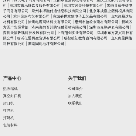
司
|
深圳市康乐顺饮食服务有限公司
|
深圳市民美科技有限公司
|
繁峙县放牛娃电
子商务有限公司
|
泉州丰泽融付通信息科技有限公司
|
北京乐成嘉业塑料模具有限
公司
|
杭州缤纷布艺有限公司
|
宣城盛世欢歌电子工艺品有限公司
|
山东路易达新
材料有限公司
|
徐州电鹿网络科技有限公司
|
惠州市盈粒来建材有限公司
|
新城区
方圆广告经营部
|
济南海纳百川防辐射器材有限公司
|
深圳市嘉鹏钟表有限公司
|
深圳天润玫瑰科技发展有限公司
|
上海翔剑实业有限公司
|
深圳市东方复兴科技有
限公司
|
临沂亿通再生资源有限公司
|
成都彼初教育咨询有限公司
|
山东奥星网络
科技有限公司
|
湖南固耐地坪有限公司
|
产品中心
关于我们
热收缩机
公司简介
真空封口机
加入我们
封口机
联系我们
打包机
打码机
包装材料