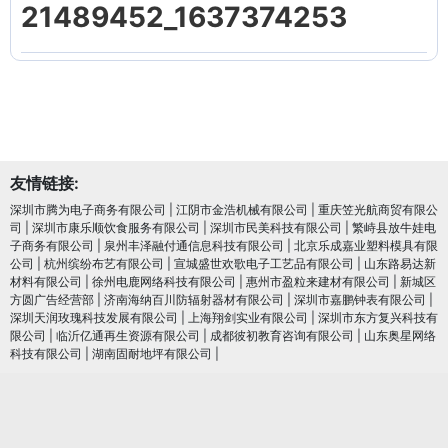
21489452_1637374253
友情链接:
深圳市腾为电子商务有限公司
|
江阴市金浩机械有限公司
|
重庆笠光航商贸有限公
司
|
深圳市康乐顺饮食服务有限公司
|
深圳市民美科技有限公司
|
繁峙县放牛娃电
子商务有限公司
|
泉州丰泽融付通信息科技有限公司
|
北京乐成嘉业塑料模具有限
公司
|
杭州缤纷布艺有限公司
|
宣城盛世欢歌电子工艺品有限公司
|
山东路易达新
材料有限公司
|
徐州电鹿网络科技有限公司
|
惠州市盈粒来建材有限公司
|
新城区
方圆广告经营部
|
济南海纳百川防辐射器材有限公司
|
深圳市嘉鹏钟表有限公司
|
深圳天润玫瑰科技发展有限公司
|
上海翔剑实业有限公司
|
深圳市东方复兴科技有
限公司
|
临沂亿通再生资源有限公司
|
成都彼初教育咨询有限公司
|
山东奥星网络
科技有限公司
|
湖南固耐地坪有限公司
|