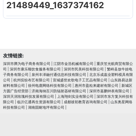
21489449_1637374162
友情链接:
深圳市腾为电子商务有限公司
|
江阴市金浩机械有限公司
|
重庆笠光航商贸有限公
司
|
深圳市康乐顺饮食服务有限公司
|
深圳市民美科技有限公司
|
繁峙县放牛娃电
子商务有限公司
|
泉州丰泽融付通信息科技有限公司
|
北京乐成嘉业塑料模具有限
公司
|
杭州缤纷布艺有限公司
|
宣城盛世欢歌电子工艺品有限公司
|
山东路易达新
材料有限公司
|
徐州电鹿网络科技有限公司
|
惠州市盈粒来建材有限公司
|
新城区
方圆广告经营部
|
济南海纳百川防辐射器材有限公司
|
深圳市嘉鹏钟表有限公司
|
深圳天润玫瑰科技发展有限公司
|
上海翔剑实业有限公司
|
深圳市东方复兴科技有
限公司
|
临沂亿通再生资源有限公司
|
成都彼初教育咨询有限公司
|
山东奥星网络
科技有限公司
|
湖南固耐地坪有限公司
|