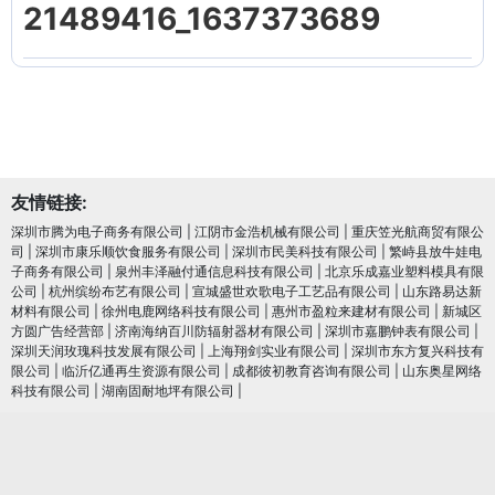
21489416_1637373689
友情链接:
深圳市腾为电子商务有限公司
|
江阴市金浩机械有限公司
|
重庆笠光航商贸有限公
司
|
深圳市康乐顺饮食服务有限公司
|
深圳市民美科技有限公司
|
繁峙县放牛娃电
子商务有限公司
|
泉州丰泽融付通信息科技有限公司
|
北京乐成嘉业塑料模具有限
公司
|
杭州缤纷布艺有限公司
|
宣城盛世欢歌电子工艺品有限公司
|
山东路易达新
材料有限公司
|
徐州电鹿网络科技有限公司
|
惠州市盈粒来建材有限公司
|
新城区
方圆广告经营部
|
济南海纳百川防辐射器材有限公司
|
深圳市嘉鹏钟表有限公司
|
深圳天润玫瑰科技发展有限公司
|
上海翔剑实业有限公司
|
深圳市东方复兴科技有
限公司
|
临沂亿通再生资源有限公司
|
成都彼初教育咨询有限公司
|
山东奥星网络
科技有限公司
|
湖南固耐地坪有限公司
|