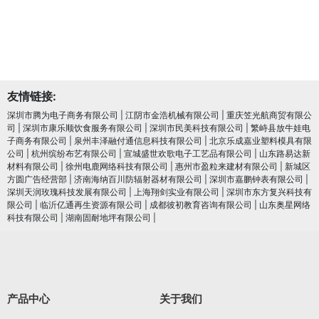
友情链接:
深圳市腾为电子商务有限公司
|
江阴市金浩机械有限公司
|
重庆笠光航商贸有限公
司
|
深圳市康乐顺饮食服务有限公司
|
深圳市民美科技有限公司
|
繁峙县放牛娃电
子商务有限公司
|
泉州丰泽融付通信息科技有限公司
|
北京乐成嘉业塑料模具有限
公司
|
杭州缤纷布艺有限公司
|
宣城盛世欢歌电子工艺品有限公司
|
山东路易达新
材料有限公司
|
徐州电鹿网络科技有限公司
|
惠州市盈粒来建材有限公司
|
新城区
方圆广告经营部
|
济南海纳百川防辐射器材有限公司
|
深圳市嘉鹏钟表有限公司
|
深圳天润玫瑰科技发展有限公司
|
上海翔剑实业有限公司
|
深圳市东方复兴科技有
限公司
|
临沂亿通再生资源有限公司
|
成都彼初教育咨询有限公司
|
山东奥星网络
科技有限公司
|
湖南固耐地坪有限公司
|
产品中心
关于我们