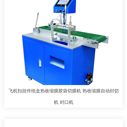
飞机扣挂件纸盒热收缩膜胶袋切膜机 热收缩膜自动封切
机 封口机