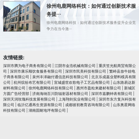
徐州电鹿网络科技：如何通过创新技术服
务提···
徐州电鹿网络科技：如何通过创新技术服务提升企业竞
争力在当今激···
友情链接:
深圳市腾为电子商务有限公司
|
江阴市金浩机械有限公司
|
重庆笠光航商贸有限公
司
|
深圳市康乐顺饮食服务有限公司
|
深圳市民美科技有限公司
|
繁峙县放牛娃电
子商务有限公司
|
泉州丰泽融付通信息科技有限公司
|
北京乐成嘉业塑料模具有限
公司
|
杭州缤纷布艺有限公司
|
宣城盛世欢歌电子工艺品有限公司
|
山东路易达新
材料有限公司
|
徐州电鹿网络科技有限公司
|
惠州市盈粒来建材有限公司
|
新城区
方圆广告经营部
|
济南海纳百川防辐射器材有限公司
|
深圳市嘉鹏钟表有限公司
|
深圳天润玫瑰科技发展有限公司
|
上海翔剑实业有限公司
|
深圳市东方复兴科技有
限公司
|
临沂亿通再生资源有限公司
|
成都彼初教育咨询有限公司
|
山东奥星网络
科技有限公司
|
湖南固耐地坪有限公司
|