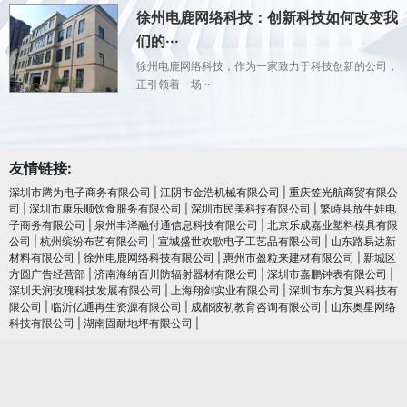
徐州电鹿网络科技：创新科技如何改变我
们的···
徐州电鹿网络科技，作为一家致力于科技创新的公司，
正引领着一场···
友情链接:
深圳市腾为电子商务有限公司
|
江阴市金浩机械有限公司
|
重庆笠光航商贸有限公
司
|
深圳市康乐顺饮食服务有限公司
|
深圳市民美科技有限公司
|
繁峙县放牛娃电
子商务有限公司
|
泉州丰泽融付通信息科技有限公司
|
北京乐成嘉业塑料模具有限
公司
|
杭州缤纷布艺有限公司
|
宣城盛世欢歌电子工艺品有限公司
|
山东路易达新
材料有限公司
|
徐州电鹿网络科技有限公司
|
惠州市盈粒来建材有限公司
|
新城区
方圆广告经营部
|
济南海纳百川防辐射器材有限公司
|
深圳市嘉鹏钟表有限公司
|
深圳天润玫瑰科技发展有限公司
|
上海翔剑实业有限公司
|
深圳市东方复兴科技有
限公司
|
临沂亿通再生资源有限公司
|
成都彼初教育咨询有限公司
|
山东奥星网络
科技有限公司
|
湖南固耐地坪有限公司
|