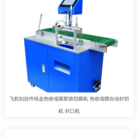
飞机扣挂件纸盒热收缩膜胶袋切膜机 热收缩膜自动封切
机 封口机